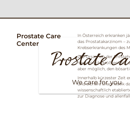
Prostate Care
In Österreich erkranken 
das Prostatakarzinom – 
Center
Krebserkrankungen des M
Die Ursachen der Entsteh
heute noch größtenteils
aber möglich, den bösart
Innerhalb kürzester Zeit 
We care for you
und sichere Diagnostik d
wissenschaftlich etablier
zur Diagnose und allenfal