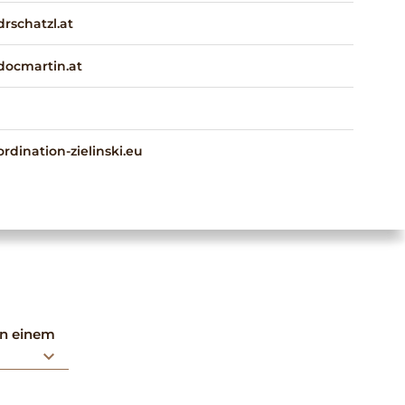
rschatzl.at
ocmartin.at
dination-zielinski.eu
on einem
keyboard_arrow_down