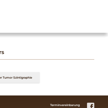
rs
r Tumor Szintigraphie
Terminvereinbarung