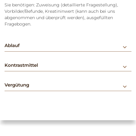
Sie benötigen: Zuweisung (detaillierte Fragestellung),
Vorbilder/Befunde, Kreatininwert (kann auch bei uns
abgenommen und überprüft werden), ausgefüllten
Fragebogen.
Ablauf
keyboard_arrow_down
Kontrastmittel
keyboard_arrow_down
Vergütung
keyboard_arrow_down