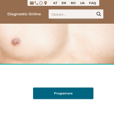
email
phone
access_time
place
AT
EN
RO
UA
FAQ
Diagnostic Online
Programare