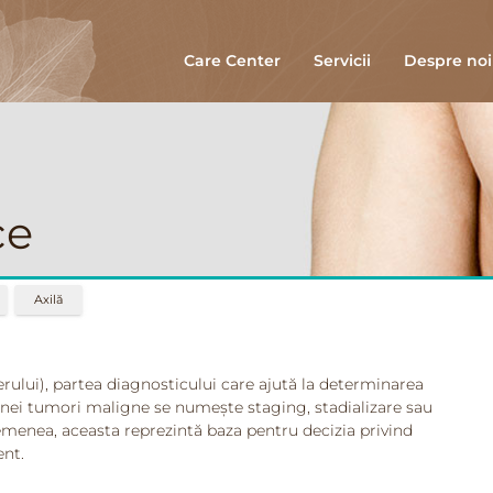
Care Center
Servicii
Despre noi
ce
Axilă
erului), partea diagnosticului care ajută la determinarea
unei tumori maligne se numește staging, stadializare sau
semenea, aceasta reprezintă baza pentru decizia privind
ent.