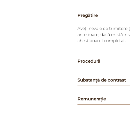
Pregătire
Aveți nevoie de trimitere (
anterioare, dacă există, nive
chestionarul completat.
Procedură
Substanță de contrast
Remunerație