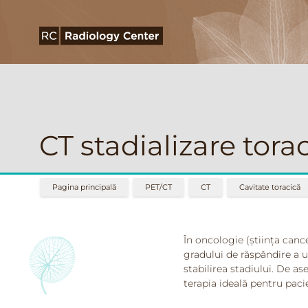
CT stadializare tora
Pagina principală
PET/CT
CT
Cavitate toracică
În oncologie (știința canc
gradului de răspândire a 
stabilirea stadiului. De a
terapia ideală pentru paci