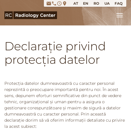
email
phone
access_time
place
AT
EN
RO
UA
FAQ
Tog
Declarație privind
protecția datelor
Protecția datelor dumneavoastră cu caracter personal
reprezintă o preocupare importantă pentru noi. În acest
sens, depunem eforturi semnificative din punct de vedere
tehnic, organizațional și uman pentru a asigura o
gestionare corespunzătoare și maxim de sigură a datelor
dumneavoastră cu caracter personal. Prin această
declarație dorim să vă oferim informații detaliate cu privire
la acest subiect: