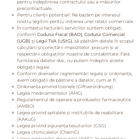
pentru îndeplinirea contractului sau a măsurilor
precontractuale.
Pentru clienții potențiali: Ne bazăm pe interesul
nostru legitim pentru inițierea unei relații comerciale.
În contextul facturării serviciilor suntem obligați,
conform
Codului Fiscal (BAO)
,
Codului Comercial
(UGB)
și
Legii TVA (UStG)
, să păstrăm datele în scopul
calculării și corectării impozitelor, precum și al
respectării obligațiilor noastre de contabilitate. Fără
furnizarea datelor dvs., nu putem îndeplini aceste
obligații legale.
Conform diverselor reglementări legale și ordonanțe,
avem obligații de păstrare a datelor, cum ar fi:
Ordonanța privind toxinele (Giftverordnung)
Legea medicamentelor (AMG)
Regulamentul de operare a produselor farmaceutice
(AMBO)
Legea privind spitalele și instituțiile de reabilitare
(KAKuG)
Legea privind siguranța țesuturilor (GSG)
Legea chimicalelor (ChemG)
Legea gestionării deșeurilor (AWG), în corelație cu