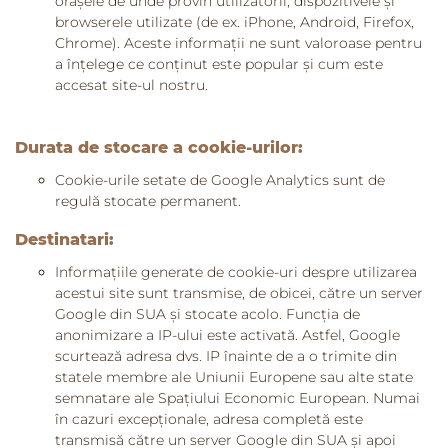
orașele de unde provin utilizatorii, dispozitivele și
browserele utilizate (de ex. iPhone, Android, Firefox,
Chrome). Aceste informații ne sunt valoroase pentru
a înțelege ce conținut este popular și cum este
accesat site-ul nostru.
Durata de stocare a cookie-urilor:
Cookie-urile setate de Google Analytics sunt de
regulă stocate permanent.
Destinatari:
Informațiile generate de cookie-uri despre utilizarea
acestui site sunt transmise, de obicei, către un server
Google din SUA și stocate acolo. Funcția de
anonimizare a IP-ului este activată. Astfel, Google
scurtează adresa dvs. IP înainte de a o trimite din
statele membre ale Uniunii Europene sau alte state
semnatare ale Spațiului Economic European. Numai
în cazuri excepționale, adresa completă este
transmisă către un server Google din SUA și apoi