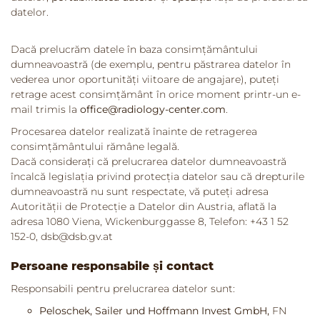
datelor.
Dacă prelucrăm datele în baza consimțământului
dumneavoastră (de exemplu, pentru păstrarea datelor în
vederea unor oportunități viitoare de angajare), puteți
retrage acest consimțământ în orice moment printr-un e-
mail trimis la
office@radiology-center.com
.
Procesarea datelor realizată înainte de retragerea
consimțământului rămâne legală.
Dacă considerați că prelucrarea datelor dumneavoastră
încalcă legislația privind protecția datelor sau că drepturile
dumneavoastră nu sunt respectate, vă puteți adresa
Autorității de Protecție a Datelor
din Austria, aflată la
adresa 1080 Viena, Wickenburggasse 8, Telefon: +43 1 52
152-0, dsb@dsb.gv.at
Persoane responsabile și contact
Responsabili pentru prelucrarea datelor sunt:
Peloschek, Sailer und Hoffmann Invest GmbH,
FN