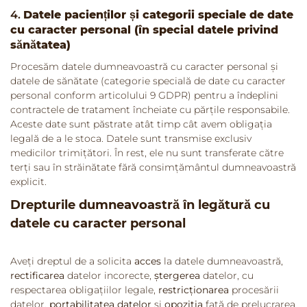
4.
Datele pacienților și categorii speciale de date
cu caracter personal (în special datele privind
sănătatea)
Procesăm datele dumneavoastră cu caracter personal și
datele de sănătate (categorie specială de date cu caracter
personal conform articolului 9 GDPR) pentru a îndeplini
contractele de tratament încheiate cu părțile responsabile.
Aceste date sunt păstrate atât timp cât avem obligația
legală de a le stoca. Datele sunt transmise exclusiv
medicilor trimițători. În rest, ele nu sunt transferate către
terți sau în străinătate fără consimțământul dumneavoastră
explicit.
Drepturile dumneavoastră în legătură cu
datele cu caracter personal
Aveți dreptul de a solicita
acces
la datele dumneavoastră,
rectificarea
datelor incorecte,
ștergerea
datelor, cu
respectarea obligațiilor legale,
restricționarea
procesării
datelor,
portabilitatea datelor
și
opoziția
față de prelucrarea