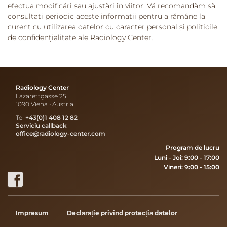
efectua modificări sau ajustări în viitor. Vă recomandăm să
consultați periodic aceste informații pentru a rămâne la
curent cu utilizarea datelor cu caracter personal și politicile
de confidențialitate ale Radiology Center.
Radiology Center
Lazarettgasse 25
1090 Viena • Austria
Tel
+43(0)1 408 12 82
Serviciu callback
office@radiology-center.com
Program de lucru
Luni - Joi: 9:00 - 17:00
Vineri: 9:00 - 15:00
Impresum
Declarație privind protecția datelor