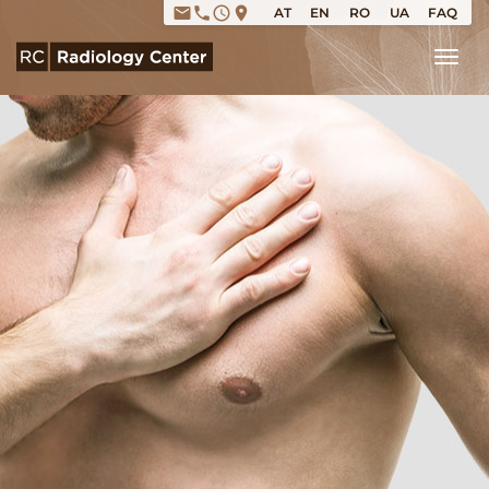
email
phone
access_time
place
AT
EN
RO
UA
FAQ
Tog