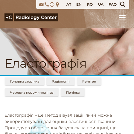
email
phone
access_time
place
AT
EN
RO
UA
FAQ
Tog
Еластографія
Головна сторінка
Радіологія
Рентген
Черевна порожнина і таз
Печінка
Еластографія – це метод візуалізації, який можна
використовувати для оцінки еластичності тканини.
Процедура обстеження базується на принципі, що
більш жорстка тканина відбиває звукові хвилі інакше,