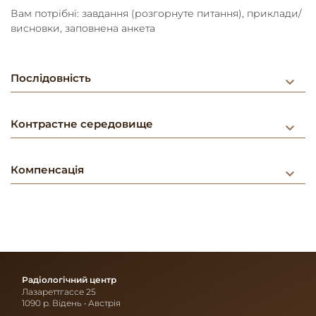
Вам потрібні: завдання (розгорнуте питання), приклади/
висновки, заповнена анкета
Послідовність
keyboard_arrow_down
Контрастне середовище
keyboard_arrow_down
Компенсація
keyboard_arrow_down
Радіологічний центр
Лазареттгассе 25
1090 р. Відень • Австрія