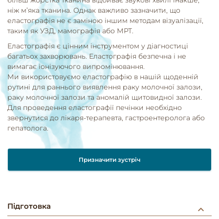
ніж м’яка тканина. Однак важливо зазначити, що
еластографія не є заміною іншим методам візуалізації,
таким як УЗД, мамографія або МРТ.
Еластографія є цінним інструментом у діагностиці
багатьох захворювань. Еластографія безпечна і не
вимагає іонізуючого випромінювання.
Ми використовуємо еластографію в нашій щоденній
рутині для раннього виявлення раку молочної залози,
раку молочної залози та аномалій щитовидної залози.
Для проведення еластографії печінки необхідно
звернутися до лікаря-терапевта, гастроентеролога або
гепатолога.
Призначити зустріч
Підготовка
keyboard_arrow_down