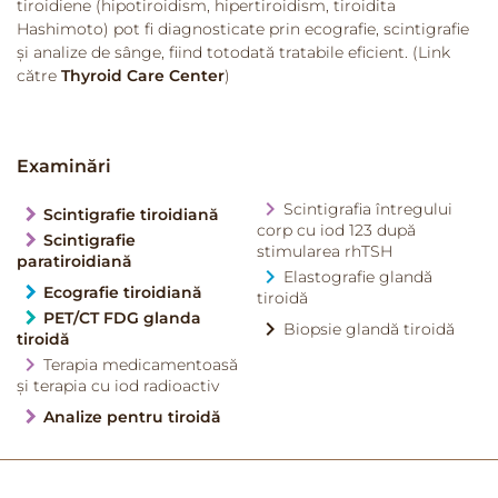
tiroidiene (hipotiroidism, hipertiroidism, tiroidita
Hashimoto) pot fi diagnosticate prin ecografie, scintigrafie
și analize de sânge, fiind totodată tratabile eficient. (Link
către
Thyroid Care Center
)
Examinări
Scintigrafia întregului
Scintigrafie tiroidiană
corp cu iod 123 după
Scintigrafie
stimularea rhTSH
paratiroidiană
Elastografie glandă
Ecografie tiroidiană
tiroidă
PET/CT FDG glanda
Biopsie glandă tiroidă
tiroidă
Terapia medicamentoasă
și terapia cu iod radioactiv
Analize pentru tiroidă