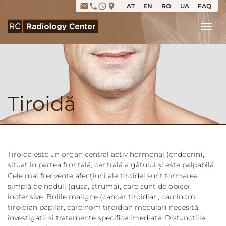
email
phone
access_time
place
AT
EN
RO
UA
FAQ
Tog
Tiroidă
Tiroida este un organ central activ hormonal (endocrin),
situat în partea frontală, centrală a gâtului și este palpabilă.
Cele mai frecvente afecțiuni ale tiroidei sunt formarea
simplă de noduli (gusa, struma), care sunt de obicei
inofensive. Bolile maligne (cancer tiroidian, carcinom
tiroidian papilar, carcinom tiroidian medular) necesită
investigații și tratamente specifice imediate. Disfuncțiile