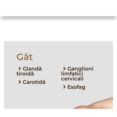
Gât
Glandă
Ganglioni
tiroidă
limfatici
cervicali
Carotidă
Esofag