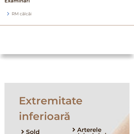
Examinări
RM călcâi
Extremitate
inferioară
Arterele
Șold