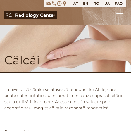
email
phone
access_time
place
AT
EN
RO
UA
FAQ
Tog
Călcâi
La nivelul călcâiului se atașează tendonul lui Ahile, care
poate suferi iritații sau inflamații din cauza suprasolicitării
sau a utilizării incorecte. Acestea pot fi evaluate prin
ecografie sau imagistică prin rezonanță magnetică.