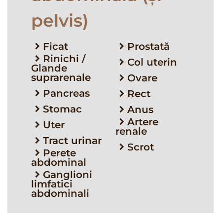
pelvis)
Ficat
Prostată
Rinichi /
Col uterin
Glande
suprarenale
Ovare
Pancreas
Rect
Stomac
Anus
Artere
Uter
renale
Tract urinar
Scrot
Perete
abdominal
Ganglioni
limfatici
abdominali