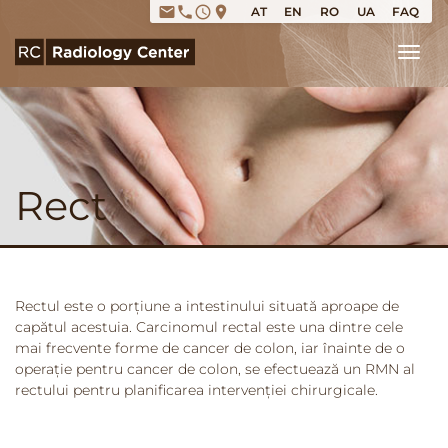
email
phone
access_time
place
AT
EN
RO
UA
FAQ
Tog
Rect
Rectul este o porțiune a intestinului situată aproape de
capătul acestuia. Carcinomul rectal este una dintre cele
mai frecvente forme de cancer de colon, iar înainte de o
operație pentru cancer de colon, se efectuează un RMN al
rectului pentru planificarea intervenției chirurgicale.