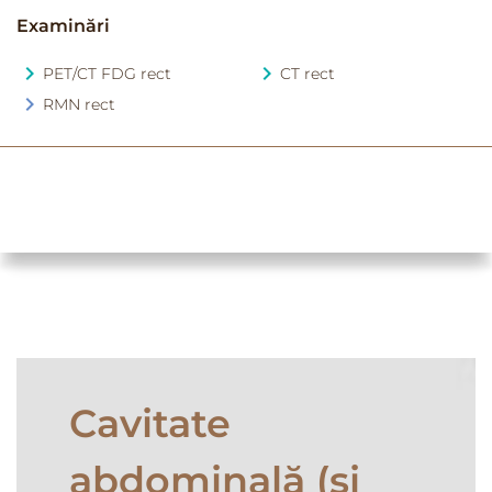
Examinări
PET/CT FDG rect
CT rect
RMN rect
Cavitate
abdominală (și