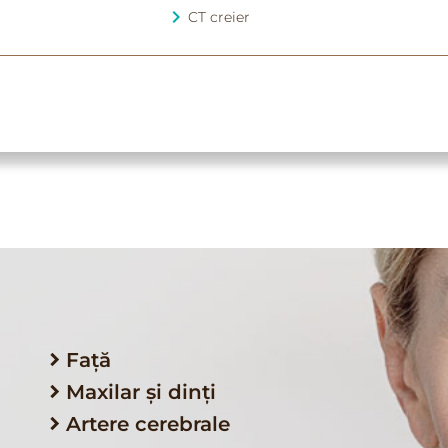
CT creier
Față
Maxilar și dinți
Artere cerebrale