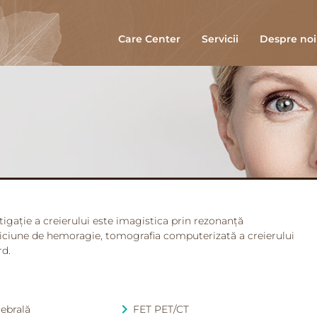
Care Center
Servicii
Despre noi
igație a creierului este imagistica prin rezonanță
iciune de hemoragie, tomografia computerizată a creierului
rd.
rebrală
FET PET/CT