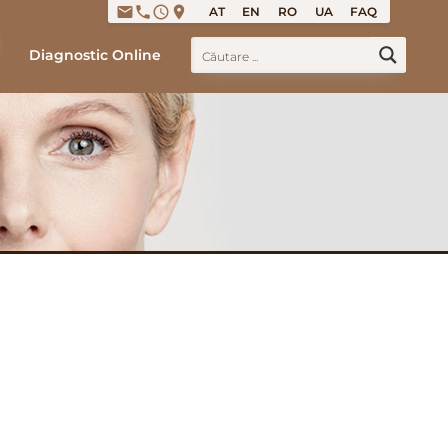
email
phone
access_time
place
AT
EN
RO
UA
FAQ
Diagnostic Online