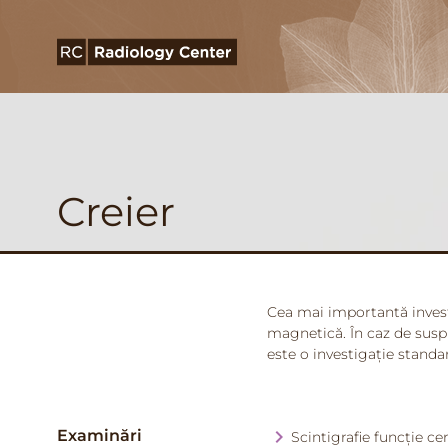
Creier
Cea mai importantă invest
magnetică. În caz de susp
este o investigație standa
Examinări
Scintigrafie funcție ce