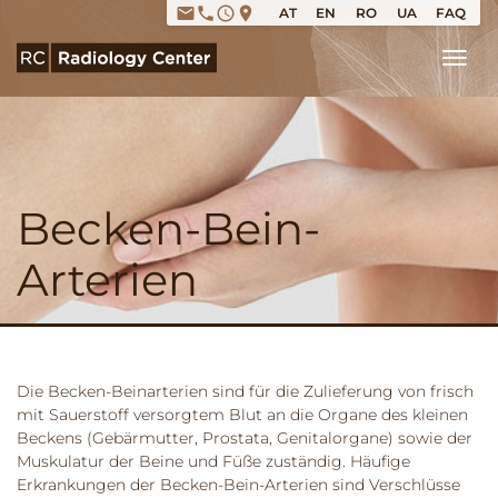
email
phone
access_time
place
AT
EN
RO
UA
FAQ
Tog
Becken-Bein-
Arterien
Die Becken-Beinarterien sind für die Zulieferung von frisch
mit Sauerstoff versorgtem Blut an die Organe des kleinen
Beckens (Gebärmutter, Prostata, Genitalorgane) sowie der
Muskulatur der Beine und Füße zuständig. Häufige
Erkrankungen der Becken-Bein-Arterien sind Verschlüsse