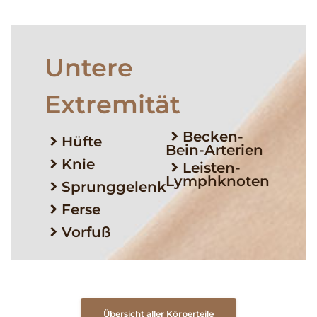
Untere
Extremität
Becken-
Hüfte
Bein-Arterien
Knie
Leisten-
Lymphknoten
Sprunggelenk
Ferse
Vorfuß
Übersicht aller Körperteile