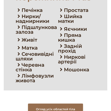
Печінка
Простата
Нирки/
Шийка
наднирники
матки
Підшлункова
Яєчники
залоза
Пряма
Живіт
кишка
Задній
Матка
прохід
Сечовивідні
Ниркові
шляхи
артерії
Черевна
стінка
Мошонка
Лімфовузли
живота
Огляд усіх областей тіла