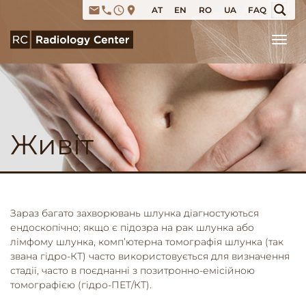
email
phone
access_time
place
AT
EN
RO
UA
FAQ
Tog
Живіт
Зараз багато захворювань шлунка діагностуються
ендоскопічно; якщо є підозра на рак шлунка або
лімфому шлунка, комп’ютерна томографія шлунка (так
звана гідро-КТ) часто використовується для визначення
стадії, часто в поєднанні з позитронно-емісійною
томографією (гідро-ПЕТ/КТ).