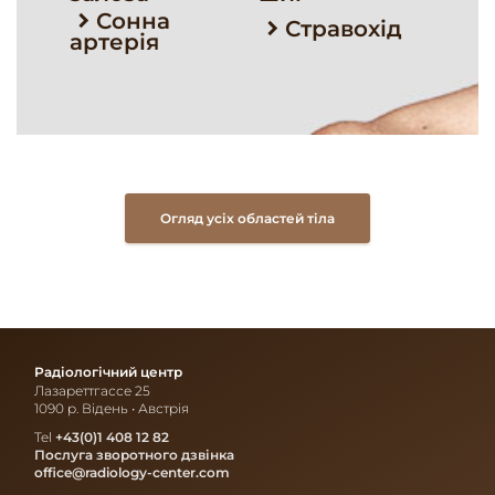
Сонна
Стравохід
артерія
Огляд усіх областей тіла
Радіологічний центр
Лазареттгассе 25
1090 р. Відень • Австрія
Tel
+43(0)1 408 12 82
Послуга зворотного дзвінка
office@radiology-center.com