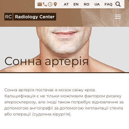
email
phone
access_time
place
AT
EN
RO
UA
FAQ
Tog
Сонна артерія
Сонна артерія постачає в мозок свіжу кров.
Кальцифікація є не тільки можливим фактором ризику
атеросклерозу, але іноді також потребує відновлення за
допомогою ангіографії за допомогою імплантації стента
або операції (судинна хірургія).