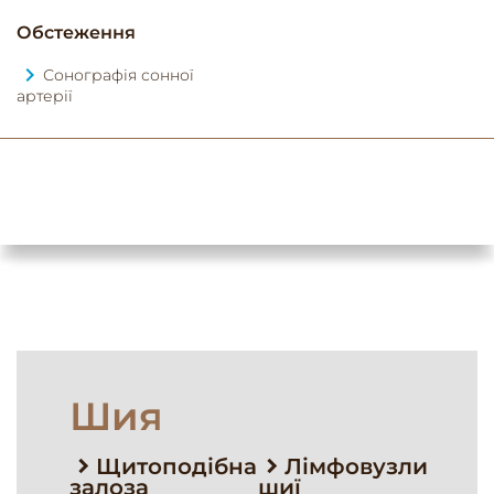
Обстеження
Сонографія сонної
артерії
Шия
Щитоподібна
Лімфовузли
залоза
шиї