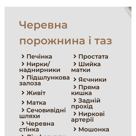
Черевна
порожнина і таз
Печінка
Простата
Нирки/
Шийка
наднирники
матки
Підшлункова
Яєчники
залоза
Пряма
Живіт
кишка
Задній
Матка
прохід
Сечовивідні
Ниркові
шляхи
артерії
Черевна
стінка
Мошонка