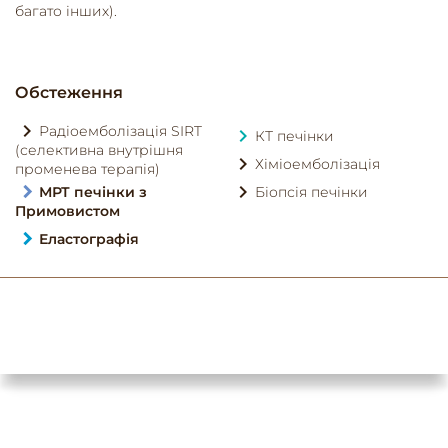
багато інших).
Обстеження
Радіоемболізація SIRT
КТ печінки
(селективна внутрішня
Хіміоемболізація
променева терапія)
МРТ печінки з
Біопсія печінки
Примовистом
Еластографія