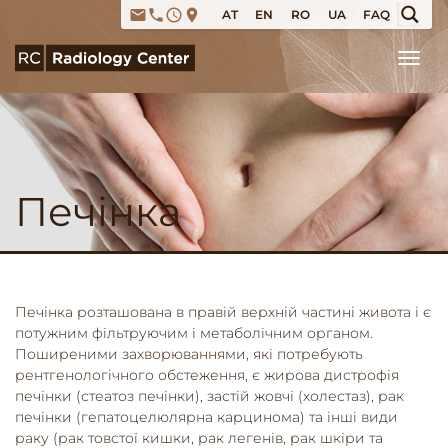
email
phone
access_time
place
AT
EN
RO
UA
FAQ
Tog
Печінка
Печінка розташована в правій верхній частині живота і є
потужним фільтруючим і метаболічним органом.
Поширеними захворюваннями, які потребують
рентгенологічного обстеження, є жирова дистрофія
печінки (стеатоз печінки), застій жовчі (холестаз), рак
печінки (гепатоцелюлярна карцинома) та інші види
раку (рак товстої кишки, рак легенів, рак шкіри та