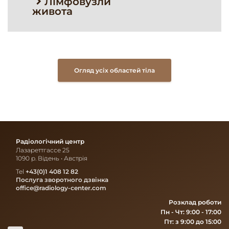
Лімфовузли
живота
Огляд усіх областей тіла
Радіологічний центр
Лазареттгассе 25
1090 р. Відень • Австрія
Tel
+43(0)1 408 12 82
Послуга зворотного дзвінка
office@radiology-center.com
Розклад роботи
Пн - Чт: 9:00 - 17:00
Пт: з 9:00 до 15:00