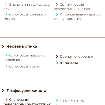
Визначення залишкової
Сцинтиграфія
сечі
сечовивідних шляхів
Сонографія сечового
КТ сечовивідних шляхів
міхура
(пошук каменів)
Черевна стінка
Сонографія черевної
Дренаж очеревини
порожнини
КТ живота
Сонографія грижі
Лімфовузли живота
Сканування
F-DOPA ПЕТ/КТ
рецепторів соматостатину