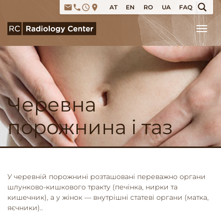
email
phone
access_time
place
AT
EN
RO
UA
FAQ
Tog
Черевна
порожнина і таз
У черевній порожнині розташовані переважно органи
шлунково-кишкового тракту (печінка, нирки та
кишечник), а у жінок — внутрішні статеві органи (матка,
яєчники)..