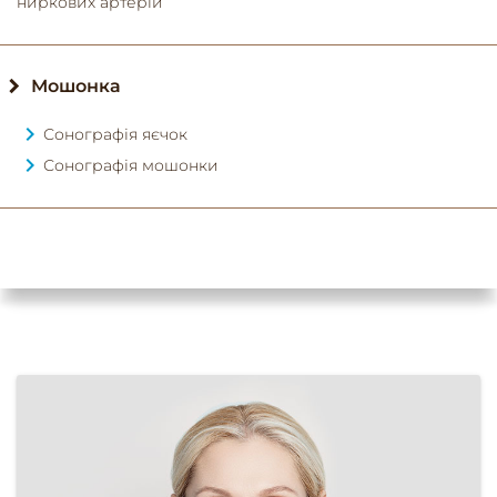
ниркових артерій
Мошонка
Сонографія яєчок
Сонографія мошонки