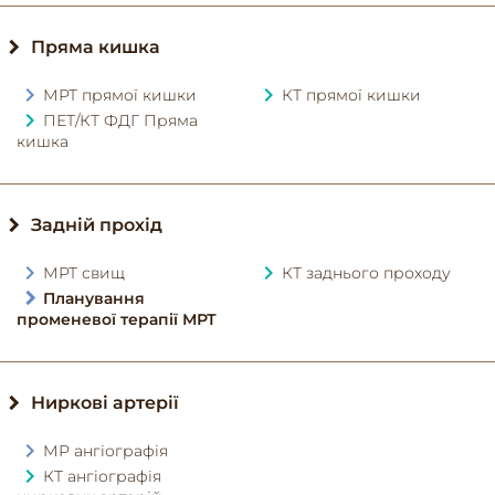
Пряма кишка
МРТ прямої кишки
КТ прямої кишки
ПЕТ/КТ ФДГ Пряма
кишка
Задній прохід
МРТ свищ
КТ заднього проходу
Планування
променевої терапії МРТ
Ниркові артерії
МР ангіографія
КТ ангіографія