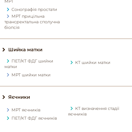
МРТ
Сонографія простати
МРТ прицільна
трансректальна сполучна
біопсія
Шийка матки
ПЕТ/КТ ФДГ шийки
КТ шийки матки
матки
МРТ шийки матки
Яєчники
КТ визначення стадії
МРТ яєчників
яєчників
ПЕТ/КТ ФДГ яєчників