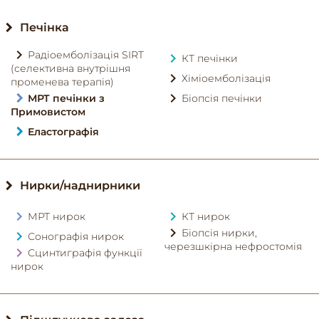
Печінка
Радіоемболізація SIRT
КТ печінки
(селективна внутрішня
Хіміоемболізація
променева терапія)
МРТ печінки з
Біопсія печінки
Примовистом
Еластографія
Нирки/наднирники
МРТ нирок
КТ нирок
Біопсія нирки,
Сонографія нирок
черезшкірна нефростомія
Сцинтиграфія функції
нирок