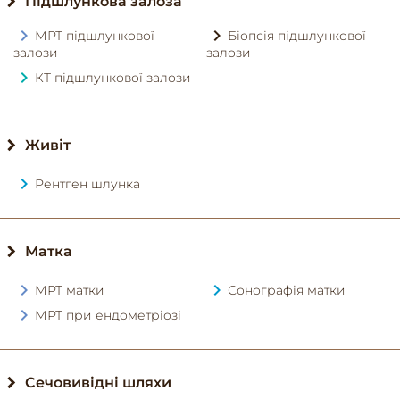
Підшлункова залоза
МРТ підшлункової
Біопсія підшлункової
залози
залози
КТ підшлункової залози
Живіт
Рентген шлунка
Матка
МРТ матки
Сонографія матки
МРТ при ендометріозі
Сечовивідні шляхи