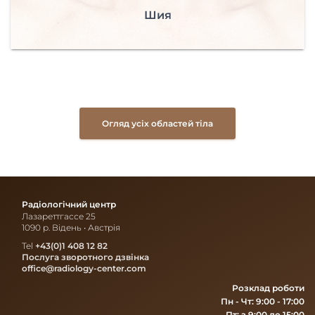
Шия
Огляд усіх областей тіла
Радіологічний центр
Лазареттгассе 25
1090 р. Відень • Австрія
Tel
+43(0)1 408 12 82
Послуга зворотного дзвінка
office@radiology-center.com
Розклад роботи
Пн - Чт: 9:00 - 17:00
Пт: з 9:00 до 15:00